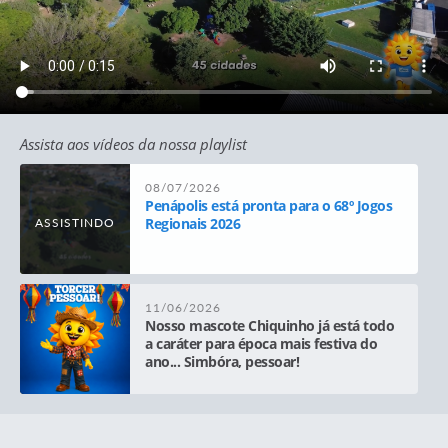
Assista aos vídeos da nossa playlist
08/07/2026
Penápolis está pronta para o 68º Jogos
Regionais 2026
ASSISTINDO
11/06/2026
Nosso mascote Chiquinho já está todo
a caráter para época mais festiva do
ano... Simbóra, pessoar!
09/06/2026
68º Jogos Regionais - Penápolis.2026 - É