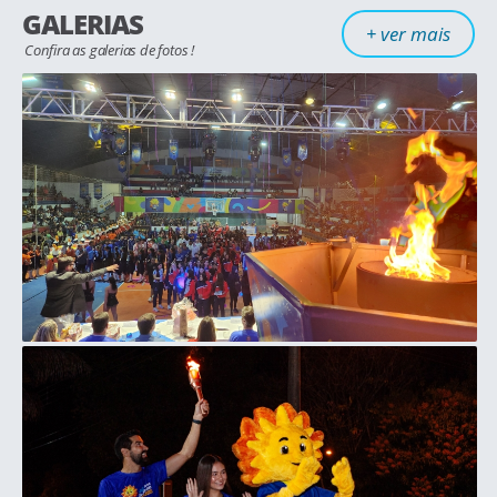
GALERIAS
hora de voltar a brilhar...!
+ ver mais
Confira as galerias de fotos !
09/06/2026
Prepara-se para o 68º Jogos Regionais -
Penápolis.2026 - de 16 a 26 de julho
08/06/2026
A secretária estadual de Esportes,
Cláudia Carletto, envia a sua mensagem
ao povo penapolense