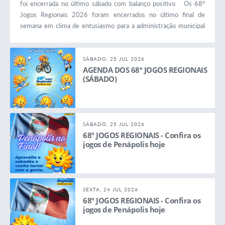
foi encerrada no último sábado com balanço positivo Os 68º
Jogos Regionais 2026 foram encerrados no último final de
semana em clima de entusiasmo para a administração municipal
de Penápolis. A cidade foi sede oficial da competição, que é a
maior do cenário esportivo regional, se posicionando com
destaque na parceria com o Governo de São Paulo, através da...
SÁBADO, 25 JUL 2026
AGENDA DOS 68º JOGOS REGIONAIS
(SÁBADO)
SÁBADO, 25 JUL 2026
68º JOGOS REGIONAIS - Confira os
jogos de Penápolis hoje
SEXTA, 24 JUL 2026
68º JOGOS REGIONAIS - Confira os
jogos de Penápolis hoje