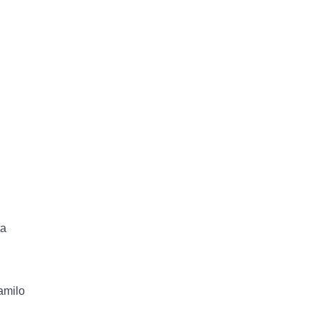
ta
amilo