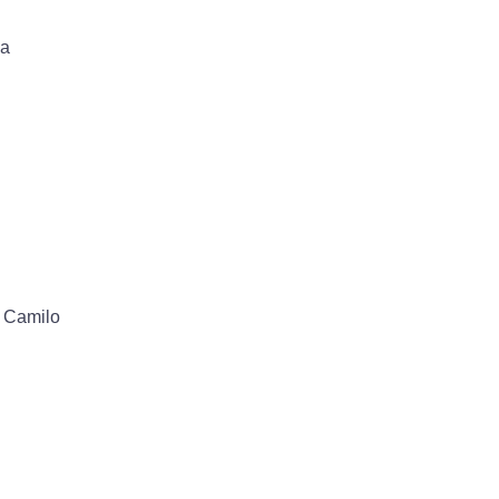
ha
o Camilo