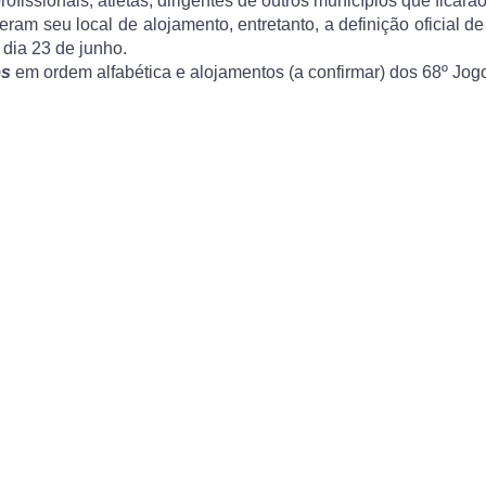
fissionais, atletas, dirigentes de outros municípios que ficarã
m seu local de alojamento, entretanto, a definição oficial de
 dia 23 de junho.
es
em ordem alfabética e alojamentos (a confirmar) dos 68º Jog