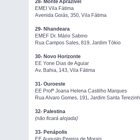
28- Monte Aprazível
EMEI Vila Fátima
Avenida Goiás, 350, Vila Fátima
29- Nhandeara
EMEF Dr. Mário Sabino
Rua Campos Sales, 819, Jardim Tókio
30- Novo Horizonte
EE Yone Dias de Aguiar
Av. Bahia, 143, Vila Fátima
31- Ouroeste
EE Profª Joana Helena Castilho Marques
Rua Alvaro Gomes, 191, Jardim Santa Terezin
32- Palestina
(não ficará alojada)
33- Penápolis
EE Augusto Pereira de Morais