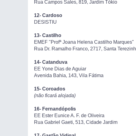
Rua Campos Sales, 819, Jardim Tókio
12- Cardoso
DESISTIU
13- Castilho
EMEF "Profª Joana Helena Castilho Marques"
Rua Dr. Ramalho Franco, 2717, Santa Terezin
14- Catanduva
EE Yone Dias de Aguiar
Avenida Bahia, 143, Vila Fátima
15- Coroados
(não ficará alojada)
16- Fernandópolis
EE Ester Eunice A. F. de Oliveira
Rua Gabriel Gaeti, 513, Cidade Jardim
17- Gastão Vidigal